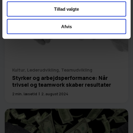
Tillad valgte
Afvis
Kultur
,
Lederudvikling
,
Teamudvikling
Styrker og arbejdsperformance: Når
trivsel og teamwork skaber resultater
2
min. læsetid
2. august 2024