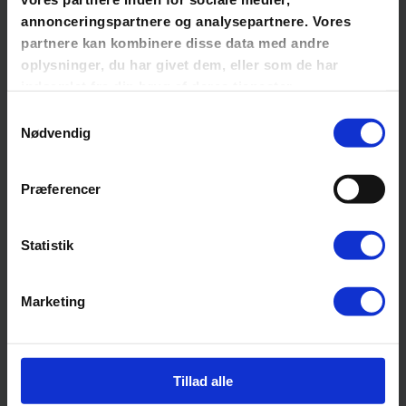
annonceringspartnere og analysepartnere. Vores
partnere kan kombinere disse data med andre
oplysninger, du har givet dem, eller som de har
indsamlet fra din brug af deres tjenester.
Samtykkevalg
Nødvendig
Præferencer
Statistik
Kultur
Arbejde med styrker: En vej til trivsel og
glæde
Marketing
2
min. læsetid
23. august 2024
Tillad alle