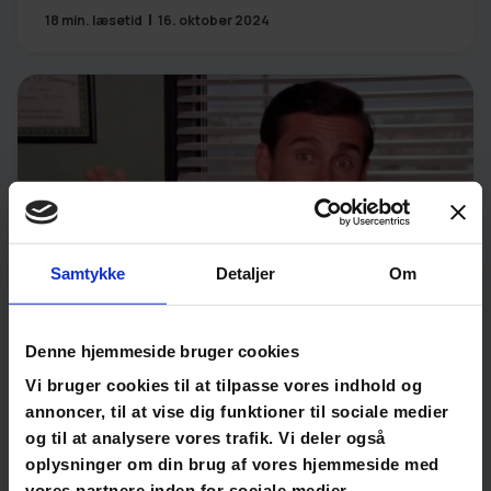
18
min. læsetid
16. oktober 2024
Samtykke
Detaljer
Om
Denne hjemmeside bruger cookies
Kultur
,
Lederudvikling
Vi bruger cookies til at tilpasse vores indhold og
Quiet quitting – hvad er det og hvor
annoncer, til at vise dig funktioner til sociale medier
peger fingeren ofte hen?
og til at analysere vores trafik. Vi deler også
12
min. læsetid
23. september 2024
oplysninger om din brug af vores hjemmeside med
vores partnere inden for sociale medier,