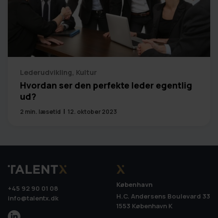
Lederudvikling
,
Kultur
Hvordan ser den perfekte leder egentlig
ud?
2
min. læsetid
12. oktober 2023
København
+45 92 90 01 08
H.C. Andersens Boulevard 33
info@talentx.dk
1553 København K