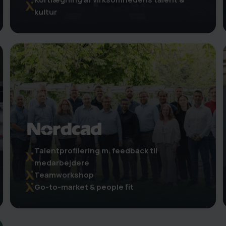
kultur
Talentprofilering m. feedback til
medarbejdere
Teamworkshop
Go-to-market & people fit