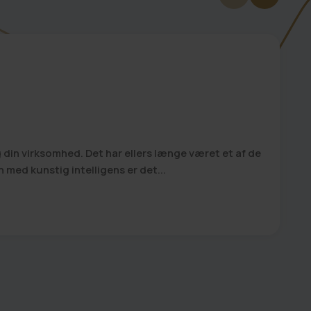
og din virksomhed. Det har ellers længe været et af de
I
n med kunstig intelligens er det...
h
o