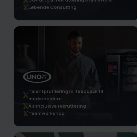
Løbende Consulting
Talentprofilering m. feedback til
medarbejdere
All-inclusive rekruttering
Teamworkshop