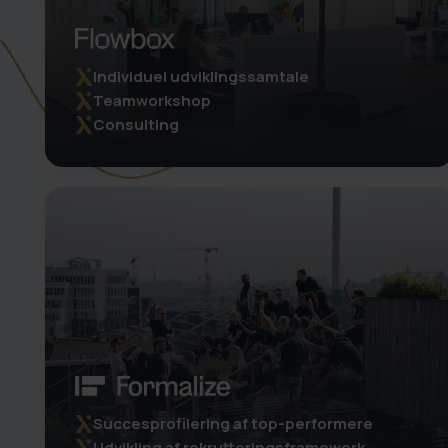
Individuel udviklingssamtale
Teamworkshop
Consulting
Succesprofilering af top-performere
Udvikling af rekrutteringsframework