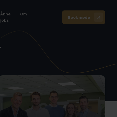
Åbne
Om
Book møde
jobs
r