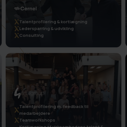
Talentprofilering & kortlægning
Ledersparring & udvikling
Consulting
Talentprofilering m. feedback til
medarbejdere
Teamworkshops
Kortlægning af virksomhedens talent &