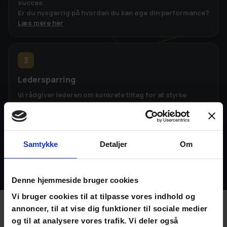
succes.
Er du nysgerrig på hvordan du kan øge din performance?
Læs mere her
3
Ledersparring
Vi rådgiver lederen om konkrete tiltag for at styrke
samarbejde og skabe psykologisk tryghed. Hvis
performance skal peake, så skal lederen kunne
iscenesætte både indiver og teamet som helhed.
Samtykke
Detaljer
Om
Book møde
Denne hjemmeside bruger cookies
Vi bruger cookies til at tilpasse vores indhold og
annoncer, til at vise dig funktioner til sociale medier
Resultater I kan forvente
og til at analysere vores trafik. Vi deler også