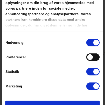
oplysninger om din brug af vores hjemmeside med
Øget samarbejde og produktivitet i teamet
vores partnere inden for sociale medier,
Højere trivsel og engagement
annonceringspartnere og analysepartnere. Vores
Et fælles sprog der øger effektiviteten
partnere kan kombinere disse data med andre
oplysninger, du har givet dem, eller som de har
Øget psykologisk tryghed, gennem forståelse og tillid
indsamlet fra din brug af deres tjenester.
Samtykkevalg
Få indblik i processen
Nødvendig
Styrk performance i teamet
Præferencer
Statistik
Marketing