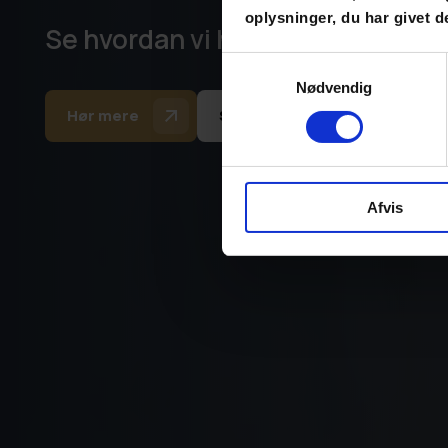
oplysninger, du har givet d
Se hvordan vi har hjulpet andre 
Samtykkevalg
Nødvendig
Hør mere
Se vores cases
Afvis