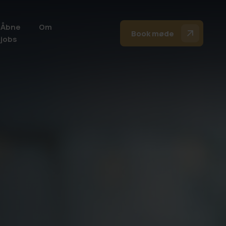
Åbne
Om
Book møde
jobs