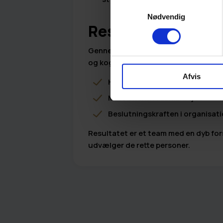
Samtykkevalg
Nødvendig
Resultaterne
Gennem en kombination af individuel 
og kognitive styrker spillede sammen
Afvis
Hurtigere onboarding
Mere effektivt samarbejde
Beslutningskraften i organisat
Resultatet er et team med en dyb for
udvælger de rette personer.