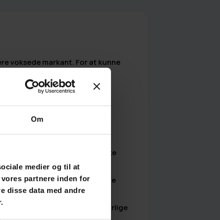
ere voksede markant. For at kunne
både nye og eksisterende
enhængskraft.
Om
edback med fokus på deres unikke
sociale medier og til at
 vores partnere inden for
 aktivt – så de kunne iscenesætte
re disse data med andre
.
 konkret match mellem deres naturlige