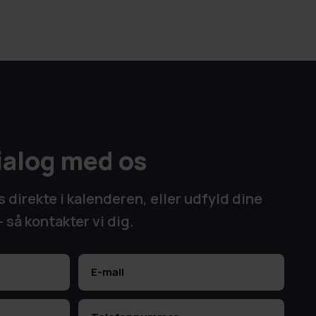
ialog med os
direkte i kalenderen, eller udfyld dine
 så kontakter vi dig.
E-
mail
(Påkrævet)
Telefon