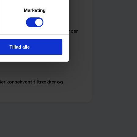
Marketing
t team, hvor både kemi, kompetencer
Tillad alle
 der konsekvent tiltrækker og