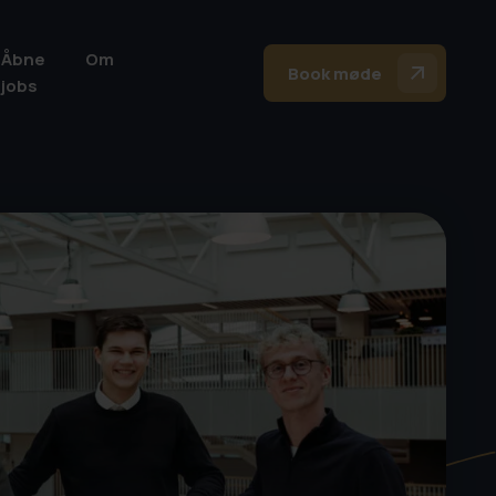
Åbne
Om
Book møde
jobs