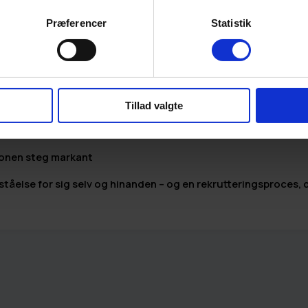
Præferencer
Statistik
indsigt og talentbaseret rekruttering fik Cernel opbygget e
. Det betød:
Tillad valgte
ionen steg markant
ståelse for sig selv og hinanden – og en rekrutteringsproces,