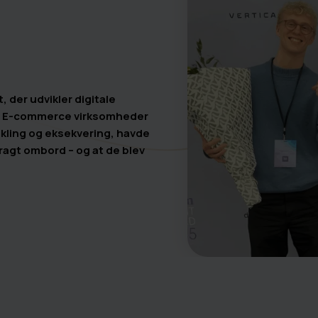
 der udvikler digitale
for E-commerce virksomheder
ikling og eksekvering, havde
bragt ombord – og at de blev