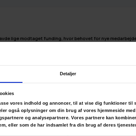
havde lige modtaget funding, hvor behovet for nye medarbejd
t finde og fastholde de rette profiler – og samtidig sikre, at 
esat på en måde, der skabte høj performance og intern samm
Detaljer
ksisterende og kommende medarbejdere:
ookies
lle medarbejdere udfyldte en Talentprofil og fik personlig fe
asse vores indhold og annoncer, til at vise dig funktioner til 
 deler også oplysninger om din brug af vores hjemmeside med
nels ledere blev trænet i at forstå og bruge talentprofilerne
gspartnere og analysepartnere. Vores partnere kan kombine
te både engagement og fremdrift.
em, eller som de har indsamlet fra din brug af deres tjenester
r ny kandidat blev talentprofileret for at sikre, at der var et
ævede.