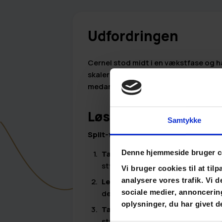
Udfordringen
Cernel stod midt i en vækstfase og 
skalere effektivt, var det afgørende a
medarbejdere blev forstået og iscen
Løsningen
Samtykke
Split-forløb med fokus på både e
Denne hjemmeside bruger c
Talentprofiler til hele teamet:
A
styrker og potentialer.
Vi bruger cookies til at tilp
analysere vores trafik. Vi
Ledertræning og forståelse:
Cer
sociale medier, annoncerin
deres team på en måde, der skab
oplysninger, du har givet d
Talentbaseret rekruttering:
Hve
styrker og de opgaver, rollen kr