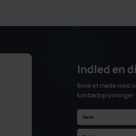
Indled en d
Book et møde med os 
kontaktoplysninger -
Navn
(Påkrævet)
Navn
Firmanavn