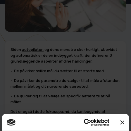
Siden
autopiloten
og dens mønstre sker hurtigt, ubevidst
og automatisk er de en indbygget kraft, der definerer 3
grundlæggende aspekter af dine handlinger.
• De påvirker hvilke mål du sætter til at starte med.
• De påvirker de parametre du vælger til at måle afstanden
mellem målet og dit nuværende værested.
• De guider dig til at vælge en specifik adfærd til at nå
målet.
Det er også i dette fokusspænd, du kan begynde at
arbejde med dine overbevisninger - hensigtsmæssige som
uhensigtsmæssige.