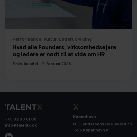
Performance
,
Kultur
,
Lederudvikling
Hvad alle Founders, virksomhedsejere
og ledere er nødt til at vide om HR
3
min. læsetid
9. februar 2026
København
+45 92 90 01 08
H.C. Andersens Boulevard 33
info@talentx.dk
1553 København K