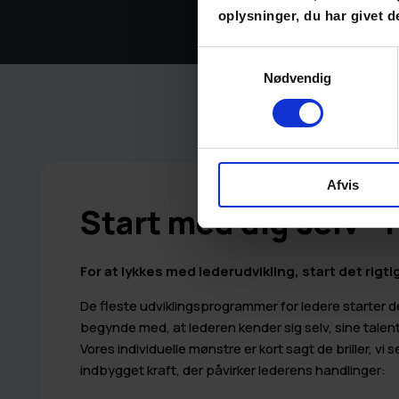
oplysninger, du har givet d
Samtykkevalg
Nødvendig
Afvis
Start med dig selv - 
For at lykkes med lederudvikling, start det rigti
De fleste udviklingsprogrammer for ledere starter de
begynde med, at lederen kender sig selv, sine talent
Vores individuelle mønstre er kort sagt de briller, v
indbygget kraft, der påvirker lederens handlinger: