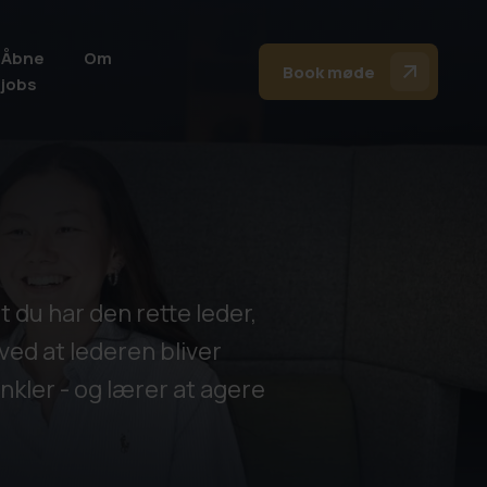
Åbne
Om
Book møde
jobs
 du har den rette leder,
 ved at lederen bliver
kler - og lærer at agere