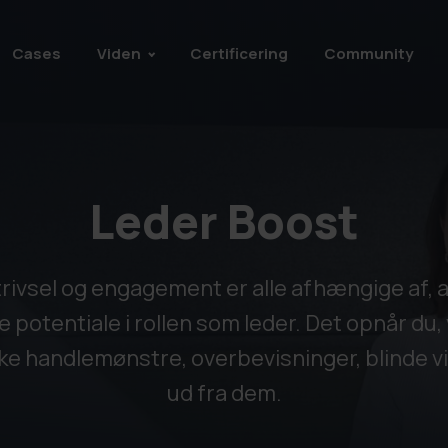
Cases
Viden
Certificering
Community
Leder Boost
ivsel og engagement er alle afhængige af, at
e potentiale i rollen som leder. Det opnår du,
 handlemønstre, overbevisninger, blinde vin
ud fra dem.