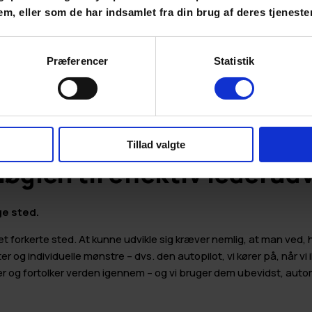
em, eller som de har indsamlet fra din brug af deres tjenester
Præferencer
Statistik
Tillad valgte
nøglen til effektiv lederud
ge sted.
t forkerte sted. At kunne udvikle sig kræver nemlig, at man ved, h
er og individuelle mønstre – dvs. den autopilot, vi kører på, når 
i ser og fortolker verden igennem – og vi bruger dem ubevidst, auto