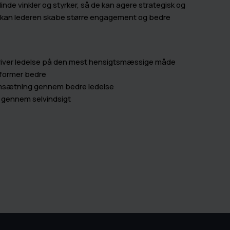
nde vinkler og styrker, så de kan agere strategisk og
us kan lederen skabe større engagement og bedre
driver ledelse på den mest hensigtsmæssige måde
former bedre
msætning gennem bedre ledelse
 gennem selvindsigt