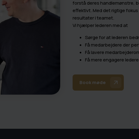
forstå deres handlemønstre, bli
effektivt. Med det rigtige fok
resultater i teamet.
Vi hjælper lederen med at
Sørge for at lederen be
Få medarbejdere der per
Få lavere medarbejdero
Få mere engagere ledere
Book møde