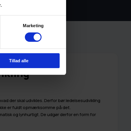
.
Marketing
Tillad alle
vikling
vad der skal udvikles. Derfor bør ledelsesudvikling
vi ikke er fuldt opmærksomme på det.
matisk og lynhurtigt. De udgør derfor en form for