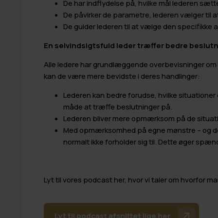
De har indflydelse på, hvilke mål lederen sætte
De påvirker de parametre, lederen vælger til
De guider lederen til at vælge den specifikke 
En selvindsigtsfuld leder træffer bedre beslut
Alle ledere har grundlæggende overbevisninger om 
kan de være mere bevidste i deres handlinger:
Lederen kan bedre forudse, hvilke situationer 
måde at træffe beslutninger på.
Lederen bliver mere opmærksom på de situation
Med opmærksomhed på egne mønstre – og derm
normalt ikke forholder sig til. Dette øger spæn
Lyt til vores podcast her, hvor vi taler om hvorfor
Lyt til podcast afsnittet lige her