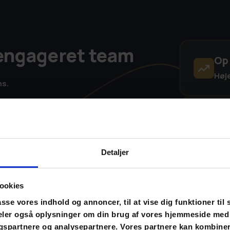
 engageret team
Op 
Høje
ms.
l den nærmeste leder. Når du hjælper lederen
vor rykke på medarbejdernes engagement.
Op 
Høj
Detaljer
Op 
ookies
Min
asse vores indhold og annoncer, til at vise dig funktioner til 
 deler også oplysninger om din brug af vores hjemmeside med
gspartnere og analysepartnere. Vores partnere kan kombine