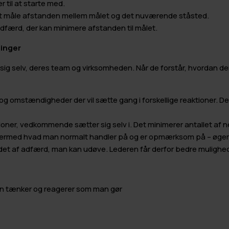
r til at starte med.
 at måle afstanden mellem målet og det nuværende ståsted.
adfærd, der kan minimere afstanden til målet.
ninger
sig selv, deres team og virksomheden. Når de forstår, hvordan d
og omstændigheder der vil sætte gang i forskellige reaktioner. Det
er, vedkommende sætter sig selv i. Det minimerer antallet af neg
ed hvad man normalt handler på og er opmærksom på – øger man
det af adfærd, man kan udøve. Lederen får derfor bedre muligheder 
 man tænker og reagerer som man gør