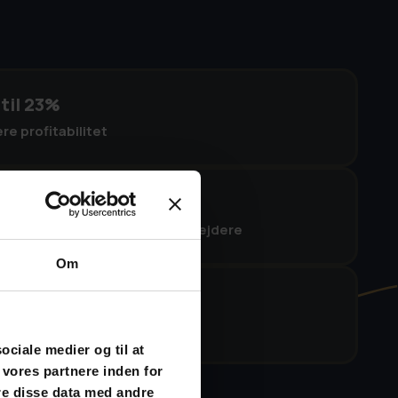
til 23%
re profitabilitet
til 66%
ere trivsel blandt dine medarbejdere
Om
til 81%
dre fravær i teamet
sociale medier og til at
 vores partnere inden for
re disse data med andre